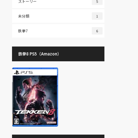
ストーリー
5
未分類
1
鉄拳7
6
鉄拳8 PS5（Amazon）