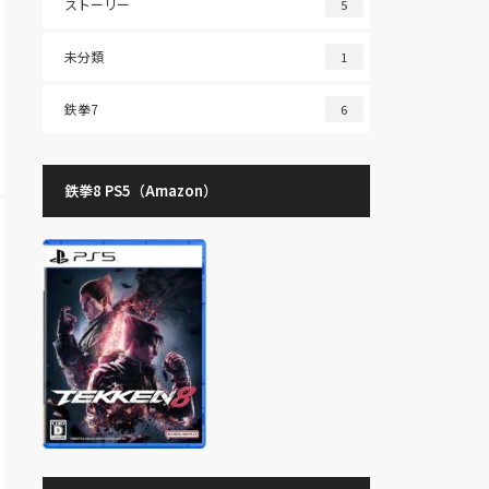
ストーリー
5
未分類
1
鉄拳7
6
鉄拳8 PS5（Amazon）