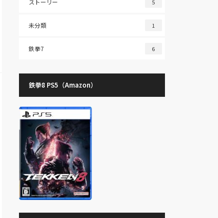
ストーリー
5
未分類
1
鉄拳7
6
鉄拳8 PS5（Amazon）