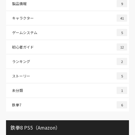
製品情報
9
キャラクター
41
ゲームシステム
5
初心者ガイド
12
ランキング
2
ストーリー
5
未分類
1
鉄拳7
6
鉄拳8 PS5（Amazon）