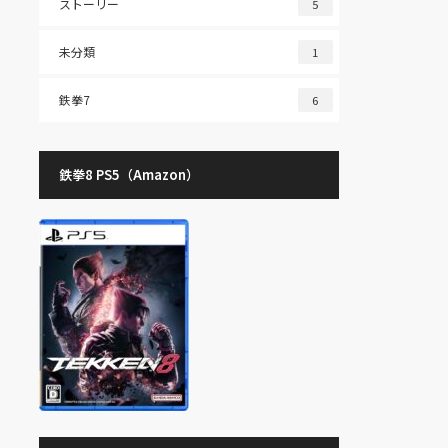
ストーリー
5
未分類
1
鉄拳7
6
鉄拳8 PS5（Amazon）