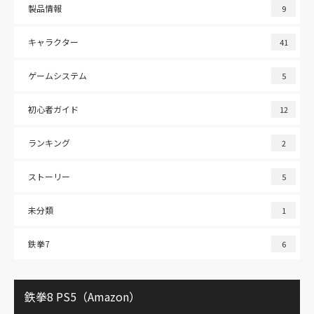
製品情報
9
キャラクター
41
ゲームシステム
5
初心者ガイド
12
ランキング
2
ストーリー
5
未分類
1
鉄拳7
6
鉄拳8 PS5（Amazon）