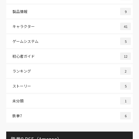
製品情報
9
キャラクター
41
ゲームシステム
5
初心者ガイド
12
ランキング
2
ストーリー
5
未分類
1
鉄拳7
6
鉄拳8 PS5（Amazon）