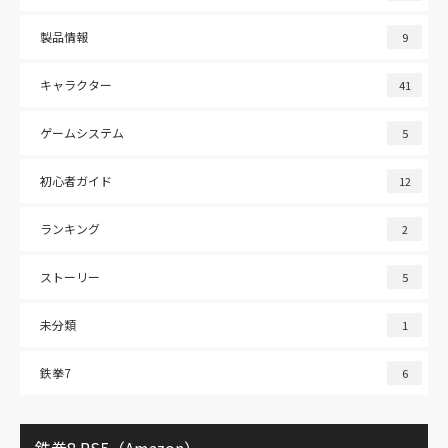
製品情報
9
キャラクター
41
ゲームシステム
5
初心者ガイド
12
ランキング
2
ストーリー
5
未分類
1
鉄拳7
6
鉄拳8 PS5（Amazon）