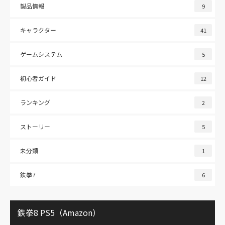
製品情報
9
キャラクター
41
ゲームシステム
5
初心者ガイド
12
ランキング
2
ストーリー
5
未分類
1
鉄拳7
6
鉄拳8 PS5（Amazon）