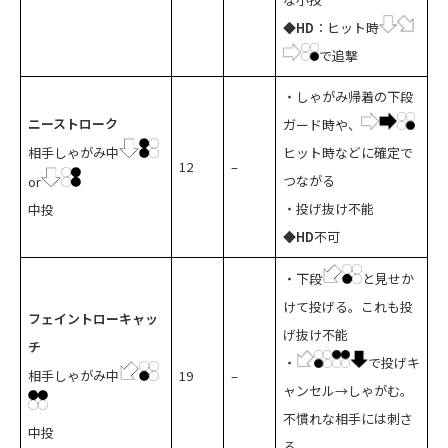
◆HD
：ヒット時
で追撃
・しゃがみ帰着の下段
ニーストローク
ガード時や、
相手しゃがみ中
ヒット時などに確定で
12
–
つながる
or
・投げ抜け不能
中投
◆
HD
不可
・下段
と見せか
けて投げる。これも投
フェイントローキャッ
げ抜け不能
チ
・
で投げキ
相手しゃがみ中
19
–
ャンセル→しゃがむ。
不慣れな相手には刺さ
中投
る