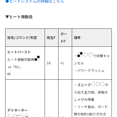
◆ヒートシステムの詳細はこちら
▼ヒート発動技
ガー
技名/コマンド/判定
発生F
備考
ドF
ヒートバースト
・
で攻撃キャ
ヒート発動可能時
16
+1
ンセル
or「R1」
・パワークラッシュ
中
・
スニーク
か
ら出す主力技。技後は
しゃがみ帰着
・リーチ長め、ガード
デトネーター
時の有利+削りが大き