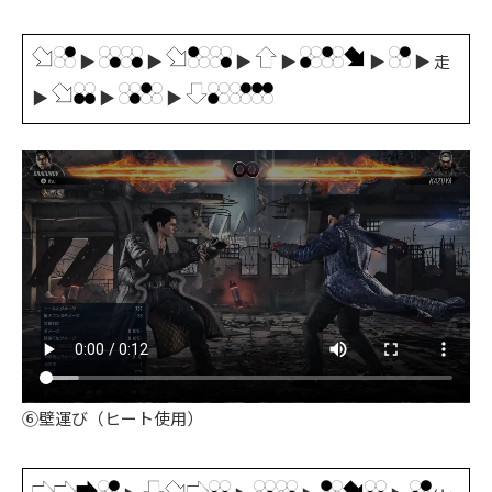
▶
▶
▶
▶
▶
▶ 走
▶
▶
▶
⑥壁運び（ヒート使用）