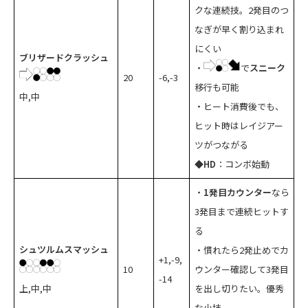
クな連続技。2発目のつ
なぎが早く割り込まれ
にくい
ブリザードクラッシュ
・
で
スニーク
20
-6,-3
移行も可能
中,中
・ヒート消費後でも、
ヒット時はレイジアー
ツがつながる
◆HD
：コンボ始動
・
1発目カウンター
なら
3発目まで連続ヒットす
る
シュツルムスマッシュ
・慣れたら2発止めでカ
+1,-9,
10
ウンター確認して3発目
-14
上,中,中
を出し切りたい。優秀
な小技