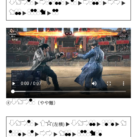
▶
▶
▶
▶
▶
▶
▶
④
（やや難）
▶
(左横) ▶
▶
▶
▶
▶
▶
▶