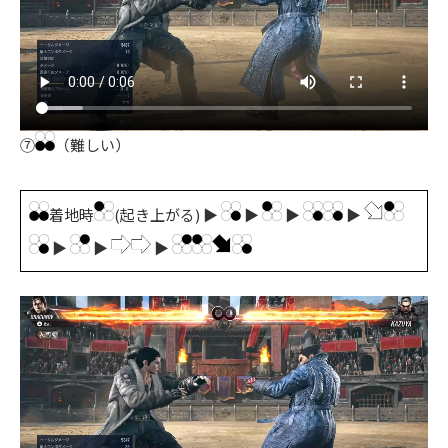
⑦
（難しい）
着地時
(起き上がる) ▶
▶
▶
▶
▶
▶
▶