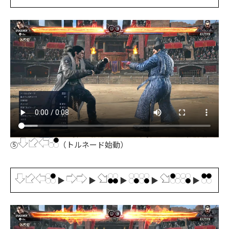
⑤
（トルネード始動）
▶
▶
▶
▶
▶