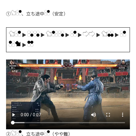
①
、立ち途中
（安定）
▶
▶
▶
▶
▶
▶
▶
②
、立ち途中
（やや難）