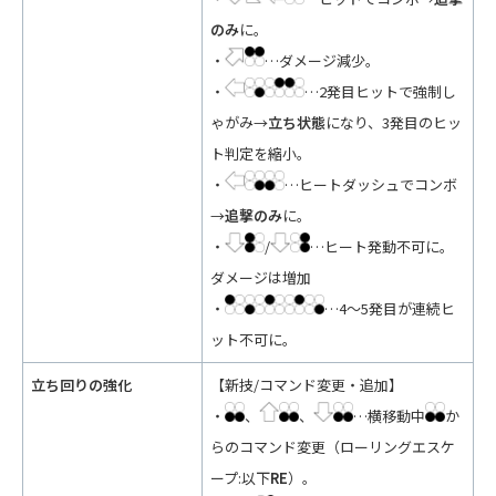
のみ
に。
・
…ダメージ減少。
・
…2発目ヒットで強制し
ゃがみ→
立ち状態
になり、3発目のヒッ
ト判定を縮小。
・
…ヒートダッシュでコンボ
→
追撃のみ
に。
・
/
…ヒート発動不可に。
ダメージは増加
・
…4～5発目が連続ヒ
ット不可に。
立ち回りの強化
【新技/コマンド変更・追加】
・
、
、
…横移動中
か
らのコマンド変更（ローリングエスケ
ープ:以下
RE
）。