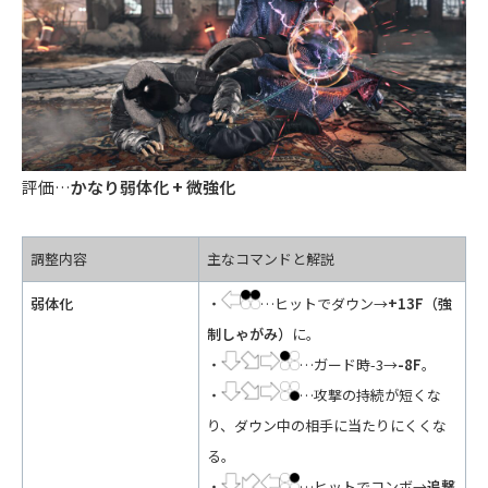
評価…
かなり弱体化 + 微強化
調整内容
主なコマンドと解説
弱体化
・
…ヒットでダウン→
+13F（強
制しゃがみ）
に。
・
…ガード時-3→
-8F
。
・
…攻撃の持続が短くな
り、ダウン中の相手に当たりにくくな
る。
・
…ヒットでコンボ→
追撃