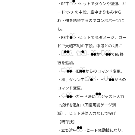
・RE中
…ヒットでダウンや壁強、ガ
ードで-9Fの中段。
空中きりもみやら
れ・強
を誘発するのでコンボパーツに
も。
・RE中
…ヒットで41ダメージ、ガー
ドで大幅不利の下段。中段との2択に
・
、
…
か
で
RE移
行
を追加。
・
…旧
からのコマンド変更。
・相手ダウン中
…旧
からの
コマンド変更。
・
…ガード時に
ジャスト入力
で
投げ
を追加（回復可能ゲージ消
滅）。ヒット時は入力なしで投げ
【既存技】
・立ち途中
…
ヒート発動技
になり、