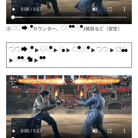
⑧
カウンター、
3発目など（安定）
▶
▶
▶
▶
▶
▶
▶