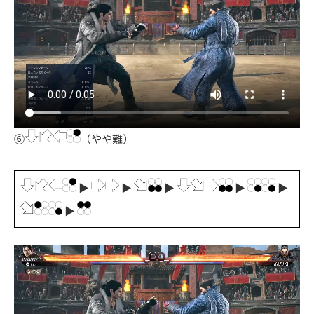
⑥
（やや難）
▶
▶
▶
▶
▶
▶