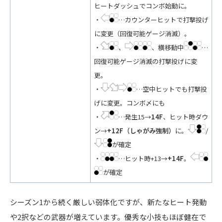
ヒートダッシュでコンボ始動に。
・
…カウンターヒットで打撃投げ
に変更（回復可能ゲージ消滅）。
・
、
、横移動中
…
回復可能ゲージ消滅の打撃投げに変
更。
・
…空中ヒットでも打撃投
げに変更。コンボ〆にも
・
…発生15→
14F
、ヒット時ダウ
ン→
+12F（しゃがみ強制）
に。
/
が確定
・
…ヒット時+13→
+14F
。
が確定
シーズン1から続く厳しい弱体化ですが、新たなヒート発動
や2択などの武器が増えています。優秀な小技もほぼ健在で