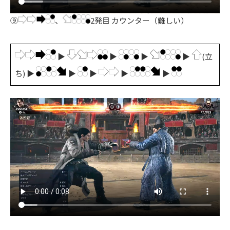
⑨
、
2発目
カウンター（難しい）
▶
▶
▶
▶
(立
ち) ▶
▶
▶
▶
▶