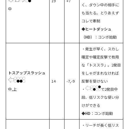
19
+7
く、ダウン中の相手に
中
も当たる。とりあえず
コレで牽制
◆ヒートダッシュ
（HD）
：コンボ始動
・発生が早く、スカし
確定や確定反撃で有用
な「トススラ」。2発目
トスアップスラッシュ
をしゃがまれなければ
14
-7,-9
反撃を受けない
中,上
・
で2発目中
段、低リスクな使い分
けができる
◆HD
：コンボ始動
・リーチが長く低リス