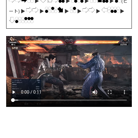
▶
▶
▶
▶
(ヒ
ート) ▶
▶
▶
▶
▶
▶