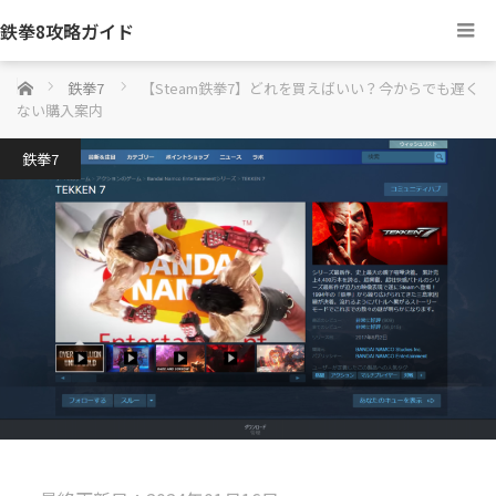
鉄拳8攻略ガイド
ホーム
鉄拳7
【Steam鉄拳7】どれを買えばいい？今からでも遅く
ない購入案内
鉄拳7