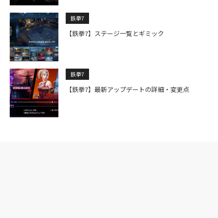
鉄拳7
【鉄拳7】ステージ一覧とギミック
鉄拳7
【鉄拳7】最新アップデートの詳細・変更点