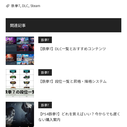
鉄拳7
,
DLC
,
Steam
関連記事
鉄拳7
【鉄拳7】DLC一覧とおすすめコンテンツ
鉄拳7
【鉄拳7】段位一覧と昇格・降格システム
鉄拳7
【PS4鉄拳7】どれを買えばいい？今からでも遅く
ない購入案内