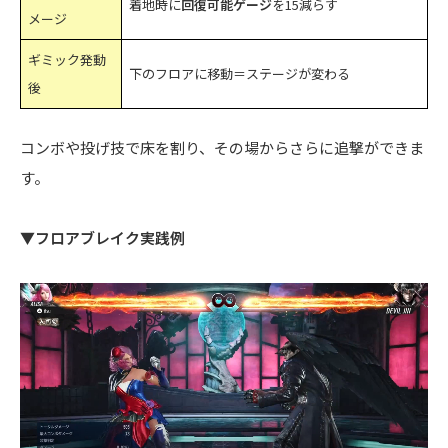
着地時に
回復可能ゲージ
を15減らす
メージ
ギミック発動
下のフロアに移動＝ステージが変わる
後
コンボや投げ技で床を割り、その場からさらに追撃ができま
す。
▼フロアブレイク実践例