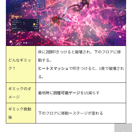
床に
2回
叩きつけると破壊され、下のフロアに移
どんなギミッ
動する。
ク？
ヒートスマッシュ
で叩きつけると、1発で破壊され
る。
ギミックのダ
着地時に
回復可能ゲージ
を15減らす
メージ
ギミック発動
下のフロアに移動＝ステージが変わる
後