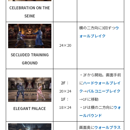
CELEBRATION ON THE
SEINE
横の二方向に3回ずつ
ウ
ォールブレイク
24×20
SECLUDED TRAINING
GROUND
・2Fから開始。画面手前
2F
：
に
ハードウォールブレイ
20×24
ク
→
バルコニーブレイク
1F
：
→1Fに移動
18×24
・1Fは横の二方向に
ウォ
ELEGANT PALACE
ールバウンド
画面奥に
ウォールブラス