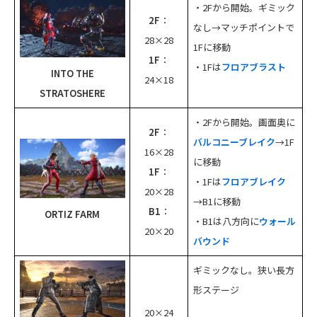
・2Fから開始。ギミック
2F
：
なし→マッチポイントで
28×28
1Fに移動
1F
：
・1Fは
フロアブラスト
INTO THE
24×18
STRATOSHERE
・2Fから開始。画面奥に
2F
：
バルコニーブレイク
→1F
16×28
に移動
1F
：
・1Fは
フロアブレイク
20×28
→B1に移動
B1
：
ORTIZ FARM
・B1は八方向に
ウォール
20×20
バウンド
ギミックなし。狭い長方
形ステージ
20×24