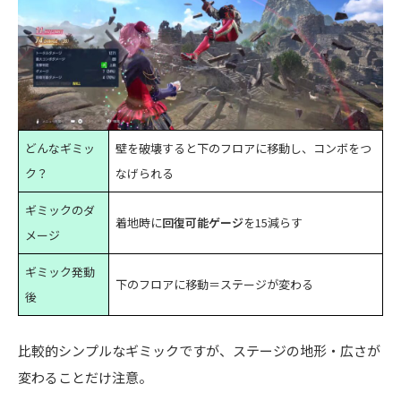
どんなギミッ
壁を破壊すると下のフロアに移動し、コンボをつ
ク？
なげられる
ギミックのダ
着地時に
回復可能ゲージ
を15減らす
メージ
ギミック発動
下のフロアに移動＝ステージが変わる
後
比較的シンプルなギミックですが、ステージの地形・広さが
変わることだけ注意。