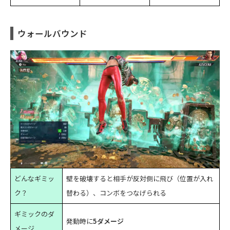
ウォールバウンド
どんなギミッ
壁を破壊すると相手が反対側に飛び（位置が入れ
ク？
替わる）、コンボをつなげられる
ギミックのダ
発動時に
5ダメージ
メージ