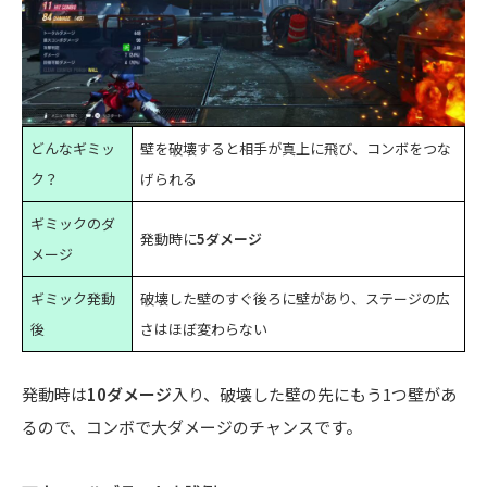
どんなギミッ
壁を破壊すると相手が真上に飛び、コンボをつな
ク？
げられる
ギミックのダ
発動時に
5ダメージ
メージ
ギミック発動
破壊した壁のすぐ後ろに壁があり、ステージの広
後
さはほぼ変わらない
発動時は
10ダメージ
入り、破壊した壁の先にもう1つ壁があ
るので、コンボで大ダメージのチャンスです。