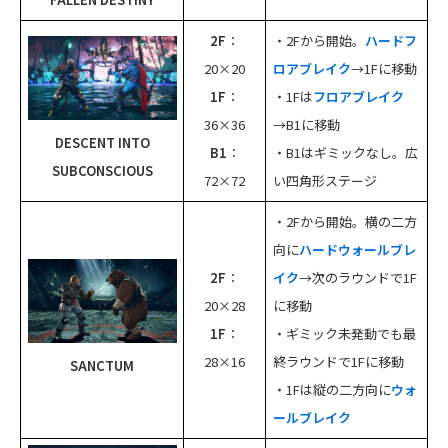
2F
：
・2Fから開始。
ハードフ
20×20
ロアブレイク
→1Fに移動
1F
：
・1Fは
フロアブレイク
36×36
→B1に移動
DESCENT INTO
B1
：
・B1はギミックなし。広
SUBCONSCIOUS
72×72
い四角形ステージ
・2Fから開始。横の二方
向に
ハードウォールブレ
2F
：
イク
→次のラウンドで1F
20×28
に移動
1F
：
・ギミック未発動でも最
28×16
終ラウンドで1Fに移動
SANCTUM
・1Fは縦の二方向に
ウォ
ールブレイク