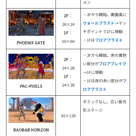
ョン
・2Fから開始。画面奥に
2F
：
ウォールブラスト
→マッ
26×24
チポイントで1Fに移動
1F
：
・1Fは
フロアブラスト
50×60
PHOENIX GATE
・2Fから開始。床の黄色
2F
：
い部分が
フロアブレイク
24×28
→1Fに移動
1F
：
・1Fは床の赤い部分が
フ
24×28
PAC-PIXELS
ロアブラスト
ギミックなし。広い長方
形ステージ
50×120
BAOBAB HORIZON