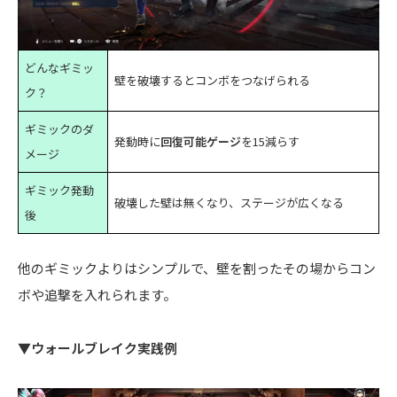
どんなギミッ
壁を破壊するとコンボをつなげられる
ク？
ギミックのダ
発動時に
回復可能ゲージ
を15減らす
メージ
ギミック発動
破壊した壁は無くなり、ステージが広くなる
後
他のギミックよりはシンプルで、壁を割ったその場からコン
ボや追撃を入れられます。
▼ウォールブレイク実践例