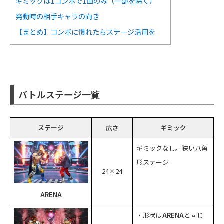
ギミックは1コンボで1回のみ（一部を除く）
発動時の相手キャラの向き
【まとめ】コンボに慣れたらステージ活用を
バトルステージ一覧
ステージ
広さ
ギミック
ギミックなし。狭い八角
形ステージ
24×24
ARENA
・形状は
ARENA
と同じ