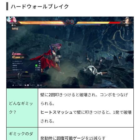
ハードウォールブレイク
壁に
2回
叩きつけると破壊され、コンボをつなげ
どんなギミッ
られる。
ク？
ヒートスマッシュ
で壁に叩きつけると、1発で破壊
される。
ギミックのダ
発動時に
回復可能ゲージ
を15減らす