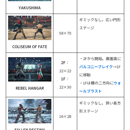
YAKUSHIMA
ギミックなし。広い円形
ステージ
58×70
COLISEUM OF FATE
・2Fから開始。画面奥に
2F
：
バルコニーブレイク
→1F
22×22
に移動
1F
：
・1Fは横の二方向に
ウォ
22×30
REBEL HANGAR
ールブラスト
ギミックなし。狭い長方
形ステージ
16×28
FALLEN DESTINY