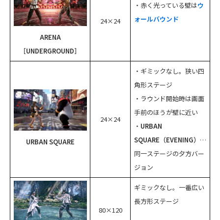
・赤く光っている壁は
ウ
ォールバウンド
24×24
ARENA
［UNDERGROUND］
・ギミックなし。狭い四
角形ステージ
・ラウンド開始時は画面
手前のほうが壁に近い
24×24
・
URBAN
SQUARE（EVENING）
…
URBAN SQUARE
同一ステージの夕方バー
ジョン
ギミックなし。一番広い
長方形ステージ
80×120