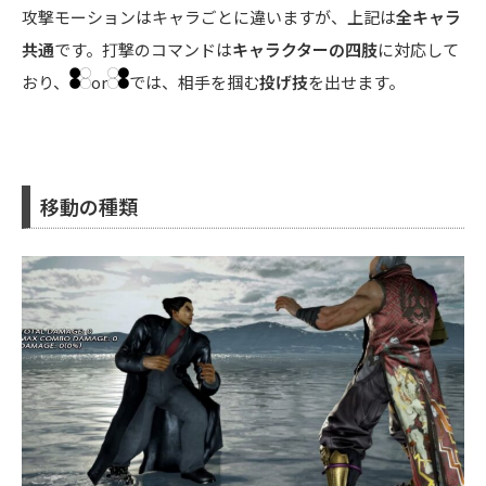
攻撃モーションはキャラごとに違いますが、上記は
全キャラ
共通
です。打撃のコマンドは
キャラクターの四肢
に対応して
おり、
or
では、相手を掴む
投げ技
を出せます。
移動の種類