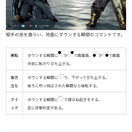
相手の技を食らい、地面にダウンする瞬間のコマンドです。
横転
ダウンする瞬間に
か
で画面奥、
か
で画面
手前に転がり立ち上がる。
後方
ダウンする瞬間に
で、下がって立ち上がる。
立ち
後ろに吹っ飛ばされた瞬間なら後転する。
クイ
ダウンする瞬間に
で首はね起きをする。
ック
足に攻撃判定がある。