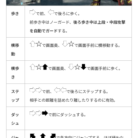
歩き
で前、
で後ろに歩く。
前歩き中はノーガード、
後ろ歩き中は上段・中段攻撃
を自動でガード
する。
横移
で画面奥、
で画面手前に横移動する。
動
横歩
で画面奥、
で画面手前に歩く。
き
ステ
で前、
で後ろにステップする。
ップ
相手との距離を詰めたり離したりするのに有効。
ダッ
で前にダッシュする。
シュ
ジャ
、
、
で各方向にジャンプする。ほぼ使わな