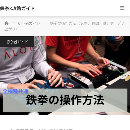
鉄拳8攻略ガイド
ホーム
初心者ガイド
鉄拳の操作方法（攻撃、移動、受け身、起き
上がり）
初心者ガイド