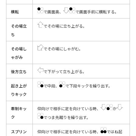
横転
で画面奥、
で画面手前に横転する。
その場立
でその場に立ち上がる。
ち
その場し
でその場にしゃがむ。
ゃがみ
後方立ち
で下がって立ち上がる。
起き上が
で中段、
で下段キックを繰り出す。
りキック
牽制キッ
仰向けで相手に足を向けている時、
か
ク
でつま先蹴りを繰り出す。
スプリン
仰向けで相手に足を向けている時、
ではね起