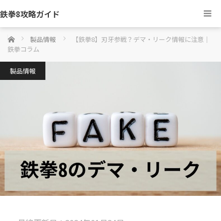
鉄拳8攻略ガイド
ホーム
製品情報
【鉄拳8】刃牙参戦？デマ・リーク情報に注意｜
鉄拳コラム
製品情報