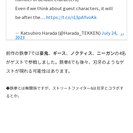
Even if we think about guest characters, it will
be after the…
https://t.co/i13pAYvoKk
— Katsuhiro Harada (@Harada_TEKKEN)
July 24,
2023
前作の鉄拳7では
豪鬼
、
ギース
、
ノクティス
、
ニーガン
の4名
がゲストで参戦しました。鉄拳8でも後々、刃牙のようなゲ
ストが現れる可能性はあります。
◆鉄拳とは無関係ですが、ストリートファイター6は刃牙とコラボす
るとか。