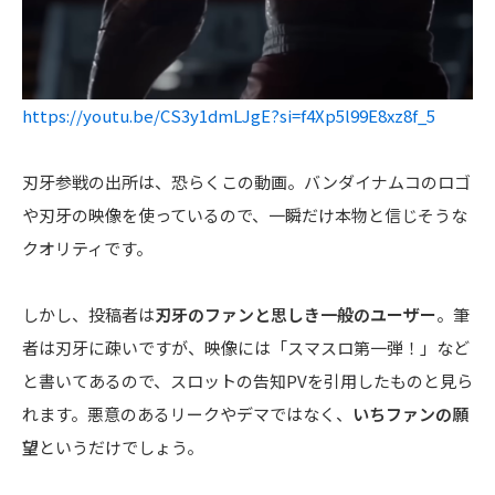
https://youtu.be/CS3y1dmLJgE?si=f4Xp5l99E8xz8f_5
刃牙参戦の出所は、恐らくこの動画。バンダイナムコのロゴ
や刃牙の映像を使っているので、一瞬だけ本物と信じそうな
クオリティです。
しかし、投稿者は
刃牙のファンと思しき一般のユーザー
。筆
者は刃牙に疎いですが、映像には「スマスロ第一弾！」など
と書いてあるので、スロットの告知PVを引用したものと見ら
れます。悪意のあるリークやデマではなく、
いちファンの願
望
というだけでしょう。