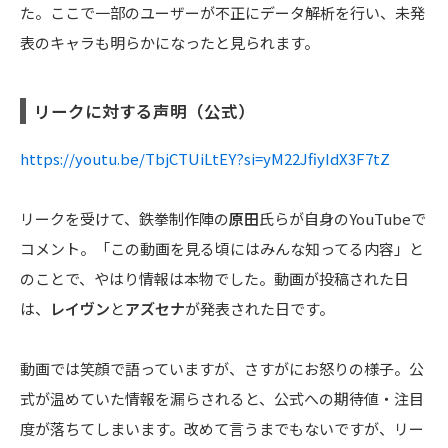
た。ここで一部のユーザーが不正にデータ解析を行い、未発
表のキャラも明らかになったと見られます。
リークに対する声明（公式）
https://youtu.be/TbjCTUiLtEY?si=yM22JfiyIdX3F7tZ
リークを受けて、鉄拳制作陣の
原田
氏らが自身のYouTubeで
コメント。「この動画を見る頃にはみんな知ってる内容」と
のことで、やはり情報は本物でした。動画が投稿された日
は、
レイヴン
と
アズセナ
が発表された日です。
動画では笑顔で語っていますが、さすがにお怒りの様子。公
式が温めていた情報を漏らされると、公式への期待値・注目
度が落ちてしまいます。改めて言うまでもないですが、リー