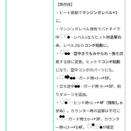
【既存技】
・ヒート発動で
マンジンガレベル+1
に。
・マンジンガレベル保有でバナネイラ
中
…レベル1ならヒット時
追撃の
み
、レベル2なら
コンボ始動
に。
・
…
空中きりもみやられ・強
を誘
発する技に変更。ヒットで
コンボ始動
になり、空中コンボのパーツにも。
・
…ガード時+3→
+5F
。
・立ち途中
…ガード時-9→
+5F
、削
りダメージを追加。
・
…ヒット時+1→
+4F（強制しゃ
がみ）
。カウンター時の追撃は不可に
・
…ガード時±0→
+3F
、カウンタ
ー時+13→
+14F
。
が確定