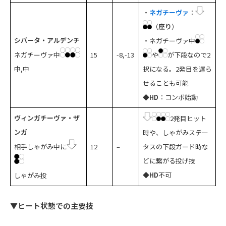
・
ネガチーヴァ
：
（
座り
）
シバータ・アルデンチ
・ネガチーヴァ中
ネガチーヴァ中
15
-8,-13
や
が下段なので2
中,中
択になる。2発目を遅ら
せることも可能
◆HD
：コンボ始動
ヴィンガチーヴァ・ザ
2発目ヒット
ンガ
時や、しゃがみステー
相手しゃがみ中に
12
–
タスの下段ガード時な
どに繋がる投げ技
◆HD
不可
しゃがみ投
▼ヒート状態での主要技