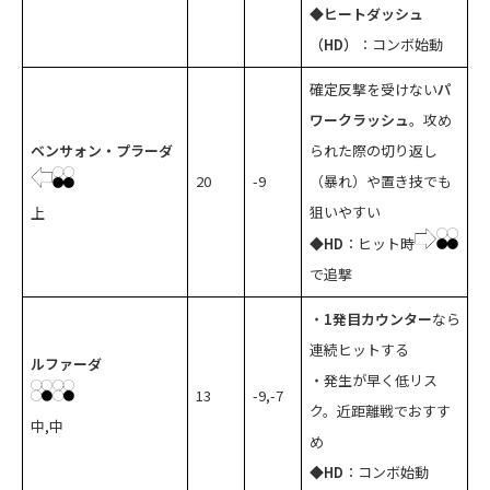
◆ヒートダッシュ
（HD）
：コンボ始動
確定反撃を受けない
パ
ワークラッシュ
。攻め
ベンサォン・プラーダ
られた際の切り返し
20
-9
（暴れ）や置き技でも
狙いやすい
上
◆HD
：ヒット時
で追撃
・
1発目カウンター
なら
連続ヒットする
ルファーダ
・発生が早く低リス
13
-9,-7
ク。近距離戦でおすす
中,中
め
◆HD
：コンボ始動