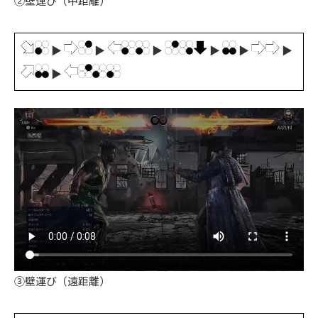
②壁運び（中距離）
▶
▶
▶
▶
▶
▶
▶
③壁運び（遠距離）