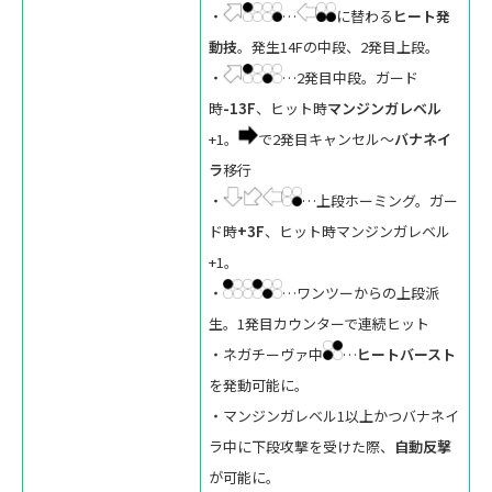
・
…
に替わる
ヒート発
動技
。発生14Fの中段、2発目上段。
・
…2発目中段。ガード
時
-13F
、ヒット時
マンジンガレベル
+1。
で2発目キャンセル～
バナネイ
ラ
移行
・
…上段ホーミング。ガー
ド時
+3F
、ヒット時マンジンガレベル
+1。
・
…ワンツーからの上段派
生。1発目カウンターで連続ヒット
・ネガチーヴァ中
…
ヒートバースト
を発動可能に。
・マンジンガレベル1以上かつバナネイ
ラ中に下段攻撃を受けた際、
自動反撃
が可能に。