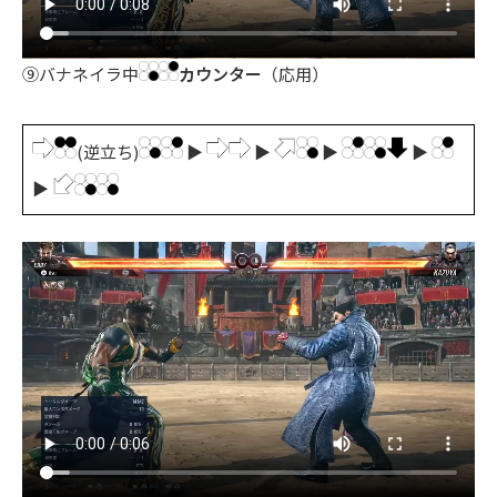
⑨バナネイラ中
カウンター
（応用）
(逆立ち)
▶
▶
▶
▶
▶