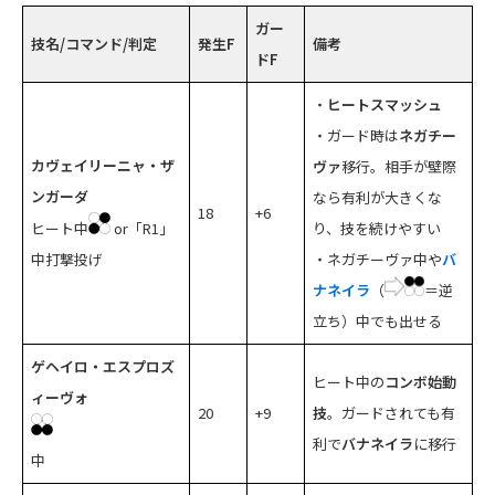
ガー
技名/コマンド/判定
発生F
備考
ドF
・
ヒートスマッシュ
・ガード時は
ネガチー
カヴェイリーニャ・ザ
ヴァ
移行。相手が壁際
ンガーダ
なら有利が大きくな
18
+6
ヒート中
or「R1」
り、技を続けやすい
中打撃投げ
・ネガチーヴァ中や
バ
ナネイラ
（
＝逆
立ち）中でも出せる
ゲヘイロ・エスプロズ
ヒート中の
コンボ始動
ィーヴォ
20
+9
技
。ガードされても有
利で
バナネイラ
に移行
中