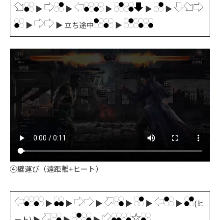
▶
▶
▶
▶
▶
▶
▶ 立ち途中
▶
④壁運び（遠距離+ヒート）
▶
▶
▶
▶
▶
▶
(ヒ
ート) ▶
▶
▶