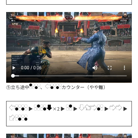
⑤立ち途中
、
カウンター（やや難）
▶
×2 ▶
▶
▶
▶