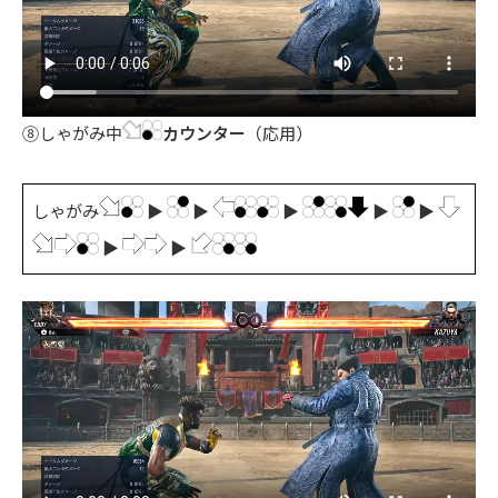
⑧しゃがみ中
カウンター
（応用）
しゃがみ
▶
▶
▶
▶
▶
▶
▶