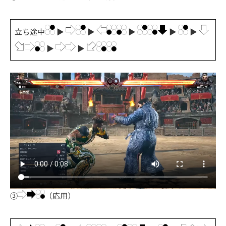
立ち途中
▶
▶
▶
▶
▶
▶
▶
③
（応用）