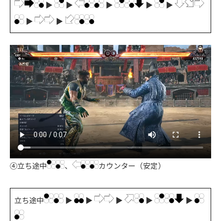
▶
▶
▶
▶
▶
▶
▶
④立ち途中
、
カウンター（安定）
立ち途中
▶
▶
▶
▶
▶