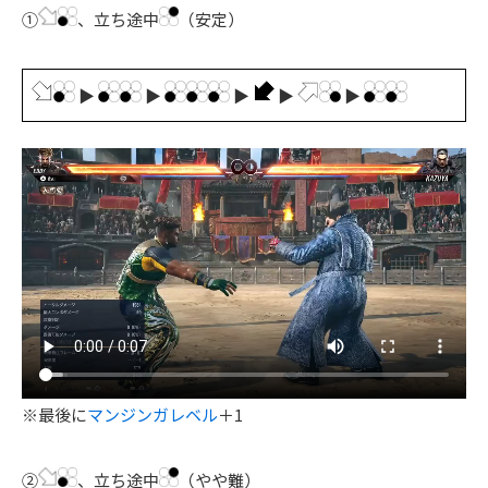
①
、立ち途中
（安定）
▶
▶
▶
▶
▶
※最後に
マンジンガレベル
＋1
②
、立ち途中
（やや難）