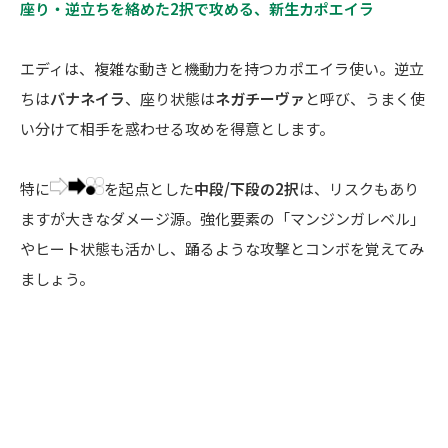
座り・逆立ちを絡めた2択で攻める、新生カポエイラ
エディは、複雑な動きと機動力を持つカポエイラ使い。逆立
ちは
バナネイラ
、座り状態は
ネガチーヴァ
と呼び、うまく使
い分けて相手を惑わせる攻めを得意とします。
特に
を起点とした
中段/下段の2択
は、リスクもあり
ますが大きなダメージ源。強化要素の「マンジンガレベル」
やヒート状態も活かし、踊るような攻撃とコンボを覚えてみ
ましょう。