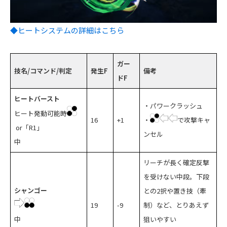
◆ヒートシステムの詳細はこちら
ガー
技名/コマンド/判定
発生F
備考
ドF
ヒートバースト
・パワークラッシュ
ヒート発動可能時
16
+1
・
で攻撃キャ
or「R1」
ンセル
中
リーチが長く確定反撃
を受けない中段。下段
シャンゴー
との2択や置き技（牽
19
-9
制）など、とりあえず
中
狙いやすい