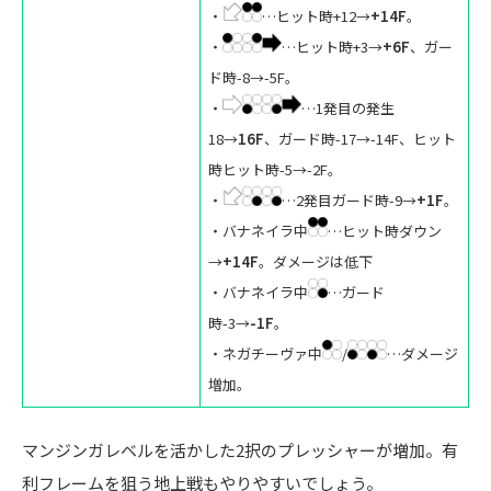
・
…ヒット時+12→
+14F
。
・
…ヒット時+3→
+6F
、ガー
ド時-8→-5F。
・
…1発目の発生
18→
16F
、ガード時-17→-14F、ヒット
時ヒット時-5→-2F。
・
…2発目ガード時-9→
+1F
。
・バナネイラ中
…ヒット時ダウン
→
+14F
。ダメージは低下
・バナネイラ中
…ガード
時-3→
-1F
。
・ネガチーヴァ中
/
…ダメージ
増加。
マンジンガレベルを活かした2択のプレッシャーが増加。有
利フレームを狙う地上戦もやりやすいでしょう。