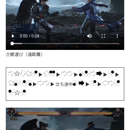
⑤壁運び（遠距離）
▶
▶
▶
▶
▶
▶
▶ 立ち途中
▶
▶