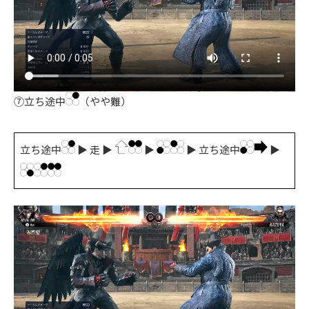
⑦立ち途中
（やや難）
立ち途中
▶ 走 ▶
▶
▶ 立ち途中
▶