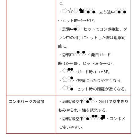
に。
・
、立ち途中
…ヒット時+4→
+7F
。
・忌鴉中
…ヒットで
コンボ始動
、ダ
ウン中の相手にヒットした際は追撃可
能に。
・忌鴉中
…1発目ガード
時-13→
-9F
、ヒット時-5→
-1F
。
・
…ガード時-1→
+3F
。
・
…右横に当たりやすくなる。
・
…ヒット時の距離が近くなる。
コンボパーツの追加
・忌鴉/飛空中
…2発目で
空中きり
もみやられ・強
を誘発する。
・忌鴉/飛空中
…コンボ〆
に使いやすい。