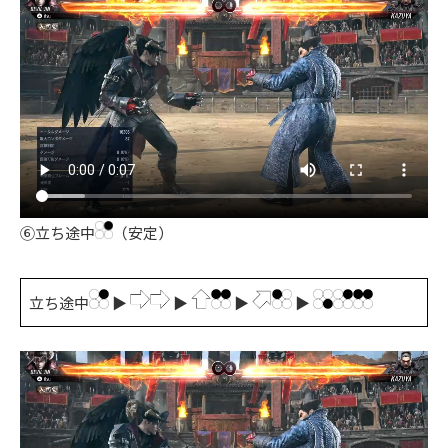
⑥立ち途中
（安定）
立ち途中
▶
▶
▶
▶