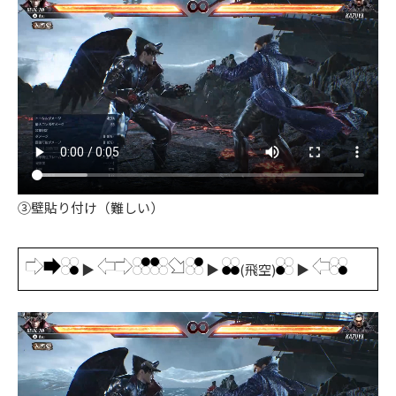
③壁貼り付け（難しい）
▶
▶
(飛空)
▶