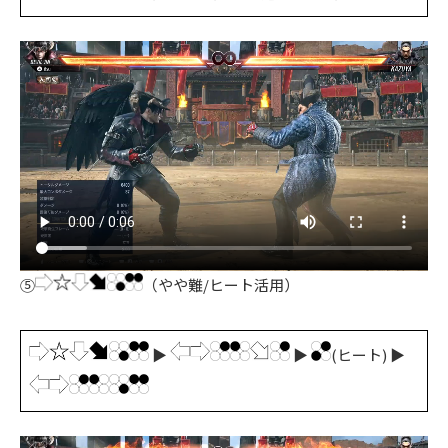
⑤
（やや難/ヒート活用）
▶
▶
(ヒート) ▶