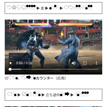
▶ 走 ▶
▶
⑫
、
カウンター
（応用）
▶
▶ 立ち途中
▶