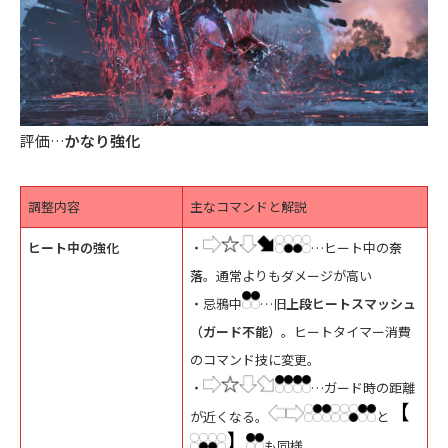
評価…
かなり強化
調整内容
主なコマンドと解説
ヒート中の強化
・
…ヒート中の
奈
落
。通常よりもダメージが高い
・忌鴉中
…旧
上段ヒートスマッシュ
（ガード不能）
。ヒートタイマー消費
のコマンド技に変更。
・
…ガード時の距離
が近くなる。
と
も同様。