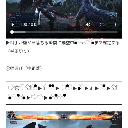
▶相手が壁から落ちる瞬間に
飛空中
→
まで確定する
（補正切り）
④壁運び（中距離）
▶
▶
▶
▶ 走 ▶
▶
▶
▶