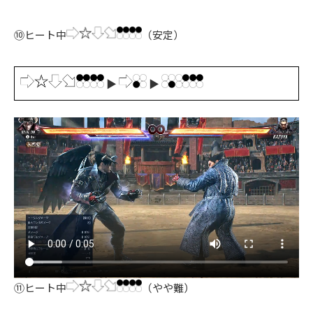
⑩ヒート中
（安定）
▶
▶
⑪ヒート中
（やや難）