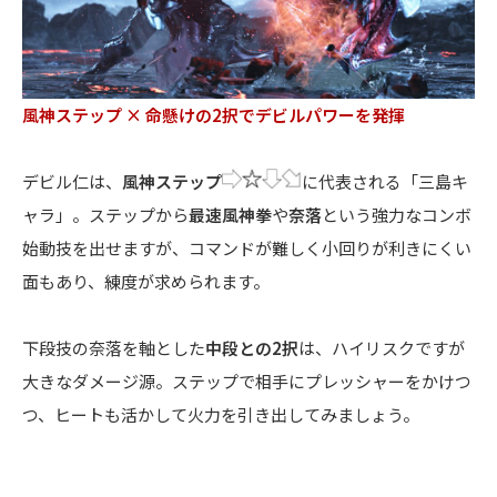
風神ステップ × 命懸けの2択でデビルパワーを発揮
デビル仁は、
風神ステップ
に代表される「三島キ
ャラ」。ステップから
最速風神拳
や
奈落
という強力なコンボ
始動技を出せますが、コマンドが難しく小回りが利きにくい
面もあり、練度が求められます。
下段技の奈落を軸とした
中段との2択
は、ハイリスクですが
大きなダメージ源。ステップで相手にプレッシャーをかけつ
つ、ヒートも活かして火力を引き出してみましょう。