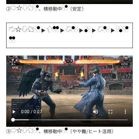
②
、横移動中
（安定）
▶
▶
▶
▶
▶
③
、横移動中
（やや難/ヒート活用）