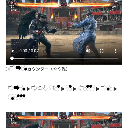
⑬
カウンター
（やや難）
▶
▶
▶
▶
▶