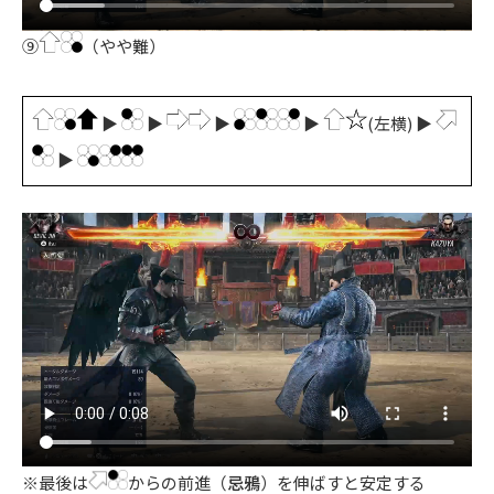
⑨
（やや難）
▶
▶
▶
▶
(左横) ▶
▶
※最後は
からの前進（
忌鴉
）を伸ばすと安定する