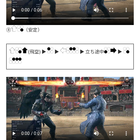
⑧
（安定）
(飛空) ▶
▶
▶ 立ち途中
▶