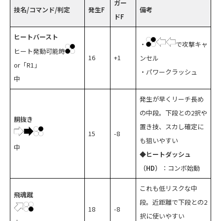
ガー
技名/コマンド/判定
発生F
備考
ドF
ヒートバースト
・
で攻撃キャ
ヒート発動可能時
16
+1
ンセル
or「R1」
・パワークラッシュ
中
発生が早くリーチ長め
の中段。下段との2択や
胴抜き
置き技、スカし確定に
15
-8
も狙いやすい
中
◆ヒートダッシュ
（HD）
：コンボ始動
これも低リスクな中
飛魂蹴
段。近距離で下段との2
18
-8
択に使いやすい