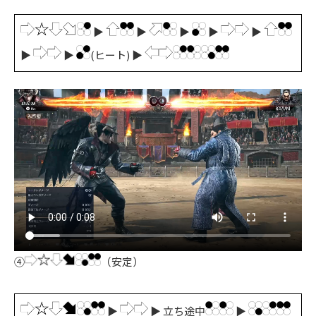
▶
▶
▶
▶
▶
▶
▶
(ヒート) ▶
④
（安定）
▶
▶ 立ち途中
▶