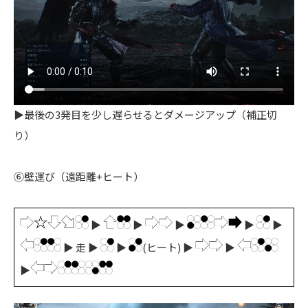
▶最後の3発目を少し遅らせるとダメージアップ（補正切
り）
⑥壁運び（遠距離+ヒート）
▶
▶
▶
▶
▶
▶ 走 ▶
▶
(ヒート) ▶
▶
▶