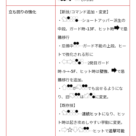
立ち回りの強化
【新技/コマンド追加・変更】
・
…ショートアッパー派生の
中段。ガード時
-13F
、ヒット時
で
忌
鴉
移行
・忌鴉中
…ガード不能の上段。ヒー
トで強化される形に
・
…2発目ガード
時-9→
-5F
、ヒット時は
壁強
、
で
忌
鴉
移行を追加。
・
が
でも出せるようにな
り、旧
は
に変更。
【既存技】
・
…
連続ヒット
になり、ヒッ
ト時は起き攻めしやすい挙動に変更。
・
…ヒットで
追撃可能